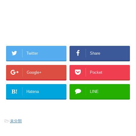
Twitter
Share
Google+
Pocket
B!
Hatena
LINE
-
未分類